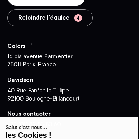
Rejoindre l'équipe
HQ
Colorz
16 bis avenue Parmentier
75011 Paris, France
Davidson
40 Rue Fanfan la Tulipe
92100 Boulogne-Billancourt
Nous contacter
+33 (0)1 82 83 83 60
Salut c'est nous...
hello@colorz.fr
les Cookies !