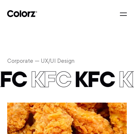
Corporate — UX/UI Design
F
C
K
F
C
K
F
C
K