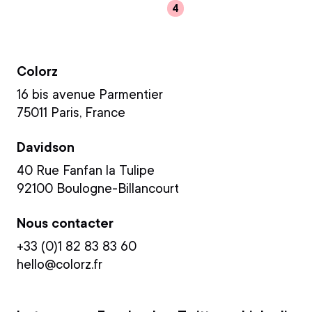
Rejoindre l'équipe
HQ
Colorz
16 bis avenue Parmentier
75011 Paris, France
Davidson
40 Rue Fanfan la Tulipe
92100 Boulogne-Billancourt
Nous contacter
+33 (0)1 82 83 83 60
Salut c'est nous...
hello@colorz.fr
les Cookies !
On a attendu d'être sûrs que le contenu de ce site vous intéresse
avant de vous déranger, mais on aimerait bien vous accompagner