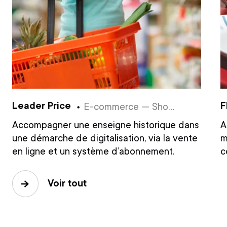
Leader Price
F
E-commerce — Shopify — Consulting & Branding — Content — Social Media — UX/UI Design — Développement — Acquisition — CRM — CRO
Accompagner une enseigne historique dans
A
une démarche de digitalisation, via la vente
m
en ligne et un système d’abonnement.
c
Voir tout