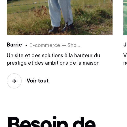
Barrie
J
E-commerce — Shopify
Un site et des solutions à la hauteur du
V
prestige et des ambitions de la maison
n
Voir tout
Besoin de