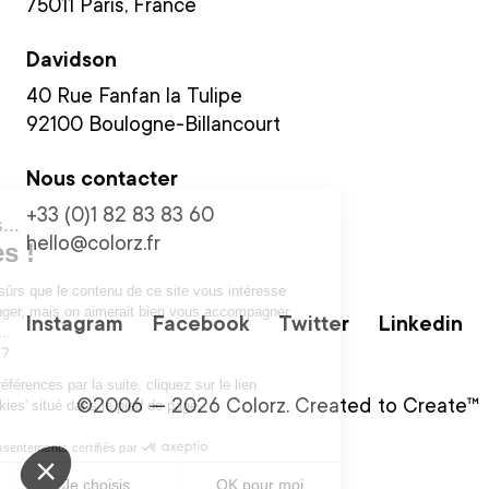
75011 Paris, France
Davidson
40 Rue Fanfan la Tulipe
92100 Boulogne-Billancourt
Nous contacter
+33 (0)1 82 83 83 60
Salut c'est nous...
hello@colorz.fr
les Cookies !
On a attendu d'être sûrs que le contenu de ce site vous intéresse
avant de vous déranger, mais on aimerait bien vous accompagner
Instagram
Facebook
Twitter
Linkedin
pendant votre visite...
C'est OK pour vous ?
Pour modifier vos préférences par la suite, cliquez sur le lien
©2006 — 2026 Colorz. Created to Create™
'Préférences de cookies' situé dans le pied de page.
Consentements certifiés par
Non merci
Je choisis
OK pour moi