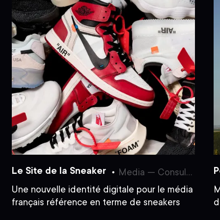
Le Site de la Sneaker
P
Media — Consulting & Branding — UX/UI Design
Une nouvelle identité digitale pour le média
M
français référence en terme de sneakers
d