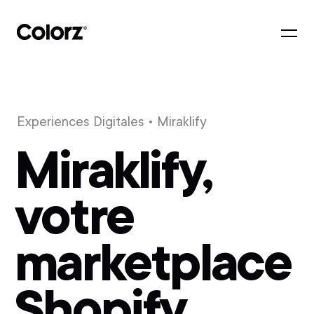
Experiences Digitales
• Miraklify
Miraklify,
votre
marketplace
Shopify