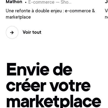
Mathon
J
E-commerce — Shopify
Une refonte à double enjeu : e-commerce &
V
marketplace
n
Voir tout
Envie de
créer votre
marketplace