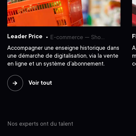
Leader Price
F
E-commerce — Shopify — Consulting & Branding — Content — Social Media — UX/UI Design — Développement — Acquisition — CRM — CRO
Accompagner une enseigne historique dans
A
une démarche de digitalisation, via la vente
m
en ligne et un système d’abonnement.
c
Voir tout
Nos experts ont du talent